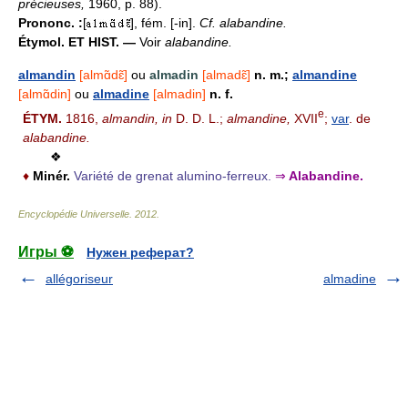
précieuses,
1960, p. 88).
Prononc. :
[
], fém. [-in].
Cf. alabandine.
Étymol. ET HIST. —
Voir
alabandine.
almandin
[almɑ̃dɛ̃]
ou
almadin
[almadɛ̃]
n. m.;
almandine
[almɑ̃din]
ou
almadine
[almadin]
n. f.
e
ÉTYM.
1816,
almandin, in
D. D. L.;
almandine,
XVII
;
var
. de
alabandine.
❖
♦
Minér.
Variété de grenat alumino-ferreux.
⇒
Alabandine.
Encyclopédie Universelle
.
2012
.
Игры ⚽
Нужен реферат?
allégoriseur
almadine