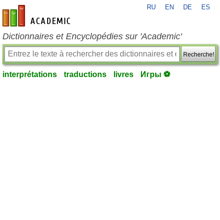
RU
EN
DE
ES
fr-academic.com
Dictionnaires et Encyclopédies sur 'Academic'
Recherche!
interprétations
traductions
livres
Игры ⚽