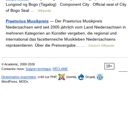
Lungsod ng Bogo (Tagalog) Component City Official seal of City
of Bogo Seal …
Wikipedia
Praetorius Musikpreis
— Der Praetorius Musikpreis
Niedersachsen wird seit 2005 jährlich vom Land Niedersachsen in
mehreren Kategorien an Künstler vergeben, die regional und
international das facettenreiche Musikleben Niedersachsens
repräsentieren. Über die Preisvergabe… …
Deutsch Wikipedia
© Academic, 2000-2026
18+
Contactez-nous:
Support technique
,
RÉCLAME
Dictionnaires exportation
, créé sur PHP,
Joomla,
Drupal,
WordPress, MODx.