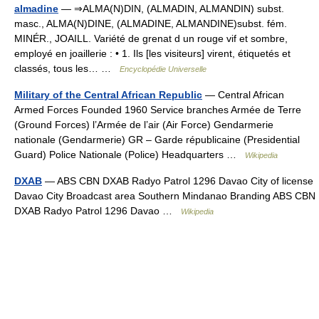
almadine
— ⇒ALMA(N)DIN, (ALMADIN, ALMANDIN) subst.
masc., ALMA(N)DINE, (ALMADINE, ALMANDINE)subst. fém.
MINÉR., JOAILL. Variété de grenat d un rouge vif et sombre,
employé en joaillerie : • 1. Ils [les visiteurs] virent, étiquetés et
classés, tous les… …
Encyclopédie Universelle
Military of the Central African Republic
— Central African
Armed Forces Founded 1960 Service branches Armée de Terre
(Ground Forces) l’Armée de l’air (Air Force) Gendarmerie
nationale (Gendarmerie) GR – Garde républicaine (Presidential
Guard) Police Nationale (Police) Headquarters …
Wikipedia
DXAB
— ABS CBN DXAB Radyo Patrol 1296 Davao City of license
Davao City Broadcast area Southern Mindanao Branding ABS CBN
DXAB Radyo Patrol 1296 Davao …
Wikipedia