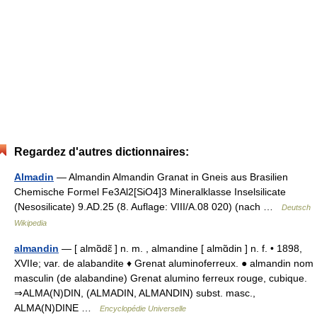
Regardez d'autres dictionnaires:
Almadin
— Almandin Almandin Granat in Gneis aus Brasilien
Chemische Formel Fe3Al2[SiO4]3 Mineralklasse Inselsilicate
(Nesosilicate) 9.AD.25 (8. Auflage: VIII/A.08 020) (nach …
Deutsch
Wikipedia
almandin
— [ almɑ̃dɛ̃ ] n. m. , almandine [ almɑ̃din ] n. f. • 1898,
XVIIe; var. de alabandite ♦ Grenat aluminoferreux. ● almandin nom
masculin (de alabandine) Grenat alumino ferreux rouge, cubique.
⇒ALMA(N)DIN, (ALMADIN, ALMANDIN) subst. masc.,
ALMA(N)DINE …
Encyclopédie Universelle