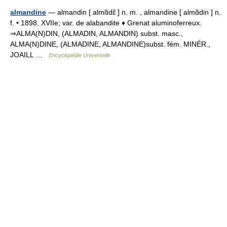
almandine
— almandin [ almɑ̃dɛ̃ ] n. m. , almandine [ almɑ̃din ] n.
f. • 1898, XVIIe; var. de alabandite ♦ Grenat aluminoferreux.
⇒ALMA(N)DIN, (ALMADIN, ALMANDIN) subst. masc.,
ALMA(N)DINE, (ALMADINE, ALMANDINE)subst. fém. MINÉR.,
JOAILL …
Encyclopédie Universelle