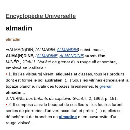
Encyclopédie Universelle
almadin
almadin
⇒ALMA(N)DIN,
(ALMADIN,
ALMANDIN
)
subst. masc.,
ALMA(N)DINE,
(
ALMADINE
,
ALMANDINE
)
subst. fém.
MINÉR., JOAILL.
Variété de grenat d'un rouge vif et sombre,
employé en joaillerie :
•
1. Ils [les visiteurs] virent, étiquetés et classés, tous les produits
dont est formé le sol australien. (...) Sous les vitrines étincelaient la
topaze blanche, rivale des topazes brésiliennes, le
grenat
almadin
...
J. VERNE,
Les Enfants du capitaine Grant,
t. 2, 1868, p. 151.
•
2. Il composa ainsi le bouquet de ses fleurs : les feuilles furent
serties de pierreries d'un vert accentué et précis (...) et elles se
détachèrent de branches en
almadine
et en ouwarovite d'un
rouge violacé...