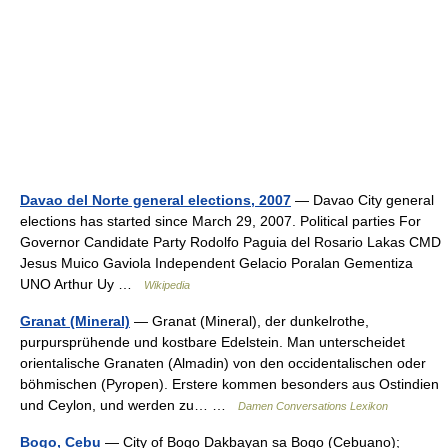
Davao del Norte general elections, 2007
— Davao City general
elections has started since March 29, 2007. Political parties For
Governor Candidate Party Rodolfo Paguia del Rosario Lakas CMD
Jesus Muico Gaviola Independent Gelacio Poralan Gementiza
UNO Arthur Uy …
Wikipedia
Granat (Mineral)
— Granat (Mineral), der dunkelrothe,
purpursprühende und kostbare Edelstein. Man unterscheidet
orientalische Granaten (Almadin) von den occidentalischen oder
böhmischen (Pyropen). Erstere kommen besonders aus Ostindien
und Ceylon, und werden zu… …
Damen Conversations Lexikon
Bogo, Cebu
— City of Bogo Dakbayan sa Bogo (Cebuano);